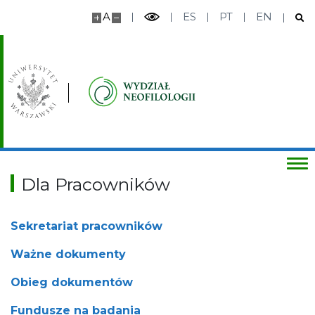
Dyplomowanie
A
ES
PT
EN
Stypendia i wymiana studencka
Wsparcie osób studiujących
Działalność studencka
Dla Pracowników
Badania studenckie
Sekretariat pracowników
Dla Pracowników
Ważne dokumenty
Sekretariat Pracowników
Obieg dokumentów
Fundusze na badania
Ważne dokumenty