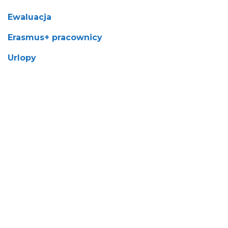
Ewaluacja
Obieg dokumentów
Erasmus+ pracownicy
Urlopy
Fundusze na badania
Ewaluacja
Erasmus+ Pracownicy
Urlopy
Nasze Badania
Zespoły i centra badawcze