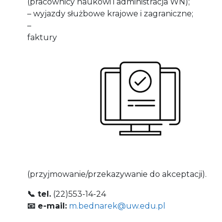
(pracownicy naukowi i administracja WN);
– wyjazdy służbowe krajowe i zagraniczne;
–
faktury
(przyjmowanie/przekazywanie do akceptacji).
📞 tel.
(22)553-14-24
📧 e-mail:
m.bednarek@uw.edu.pl