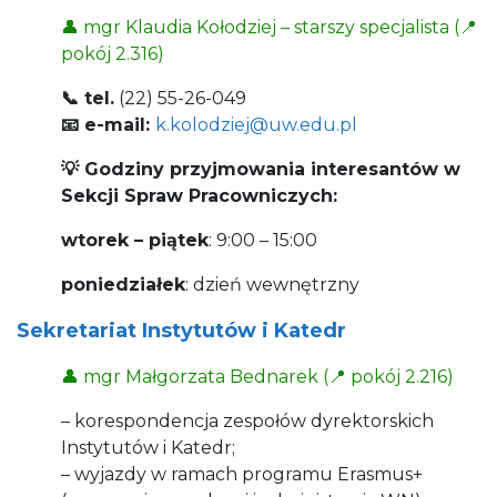
👤
mgr Klaudia Kołodziej – starszy specjalista (
📍
pokój 2.316)
📞 tel.
(22) 55-26-049
📧 e-mail:
k.kolodziej@uw.edu.pl
💡 Godziny przyjmowania interesantów w
Sekcji Spraw Pracowniczych:
wtorek – piątek
: 9:00 – 15:00
poniedziałek
: dzień wewnętrzny
Sekretariat Instytutów i Katedr
👤 mgr Małgorzata Bednarek (📍 pokój 2.216)
– korespondencja zespołów dyrektorskich
Instytutów i Katedr;
– wyjazdy w ramach programu Erasmus+