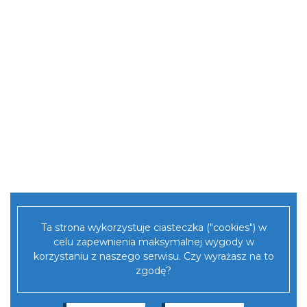
Ta strona wykorzystuje ciasteczka ("cookies") w
celu zapewnienia maksymalnej wygody w
korzystaniu z naszego serwisu. Czy wyrażasz na to
zgodę?