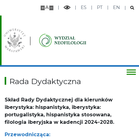
Czasopisma
A
ES
PT
EN
Seria wydawnicza “Biblioteka iberyjska”
Współpraca międzynarodowa
Medal Iberystyki
Erasmus+
Rada Dydaktyczna
Skład Rady Dydaktycznej dla kierunków
iberystyka: hispanistyka, iberystyka:
portugalistyka, hispanistyka stosowana,
filologia iberyjska w kadencji 2024-2028.
Przewodnicząca: