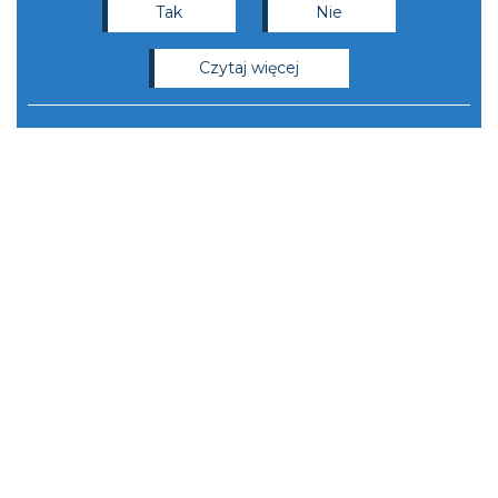
Tak
Nie
czytaj więcej
e-mail: iberystyka@uw.edu.pl
Instytut Studiów Iberyjskich i
Iberoamerykańskich